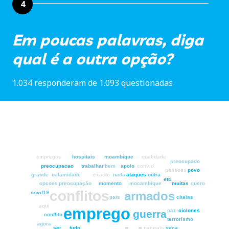
4
Em poucas palavras, diga
qual é a outra opção?
1.034 responderam de 1.093 questionadas
empregos
hospitais
moambique
qualidade
preocupado
preocupacao
trabalhar
bem
apoio
convid
pessoas
povo
grande
calamidade
exacto
nada
ataques
outra
etc
opcoes
preocupação
momento
mocambique
muitas
quero
conflitos
armados
covd19
pais
cheias
aqui
emprego
paz
ciclones
guerra
conflito
terrorismo
agora
ser
tudo
naturais
seca