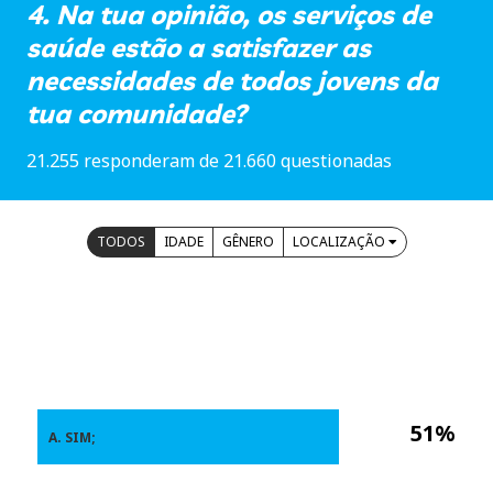
4. Na tua opinião, os serviços de
saúde estão a satisfazer as
necessidades de todos jovens da
tua comunidade?
21.255 responderam de 21.660 questionadas
TODOS
IDADE
GÊNERO
LOCALIZAÇÃO
51%
A. SIM;