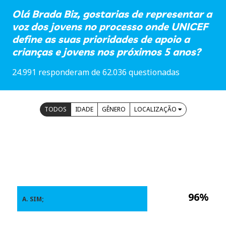
Olá Brada Biz, gostarias de representar a
voz dos jovens no processo onde UNICEF
define as suas prioridades de apoio a
crianças e jovens nos próximos 5 anos?
24.991 responderam de 62.036 questionadas
TODOS
IDADE
GÊNERO
LOCALIZAÇÃO
96%
A. SIM;