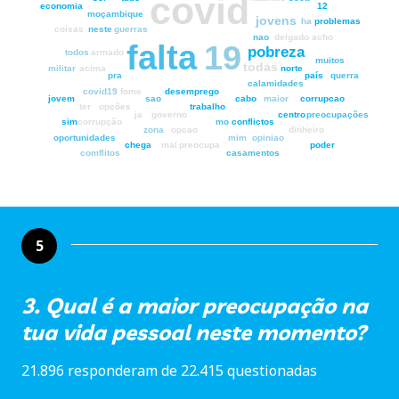
covid
economia
12
moçambique
jovens
ha
problemas
coisas
neste
guerras
nao
delgado
acho
falta
19
pobreza
todos
armado
muitos
todas
militar
acima
norte
pra
país
querra
calamidades
covid19
fome
desemprego
jovem
sao
cabo
maior
corrupcao
ter
opções
trabalho
ja
governo
centro
preocupações
sim
corrupção
mo
conflictos
zona
opcao
dinheiro
oportunidades
mim
opiniao
chega
mal
preocupa
poder
comflitos
casamentos
5
3. Qual é a maior preocupação na
tua vida pessoal neste momento?
21.896 responderam de 22.415 questionadas