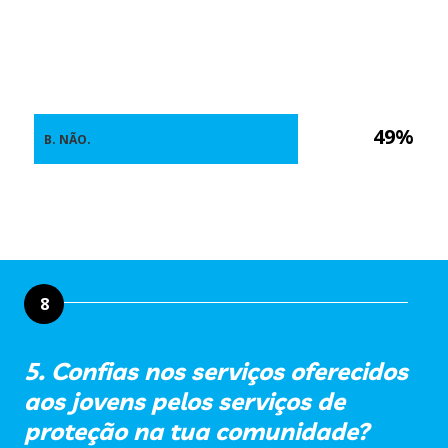
49%
B. NÃO.
8
5. Confias nos serviços oferecidos
aos jovens pelos serviços de
proteção na tua comunidade?