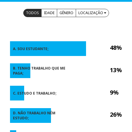
TODOS
IDADE
GÊNERO
LOCALIZAÇÃO
48%
A. SOU ESTUDANTE;
B. TENHO TRABALHO QUE ME
13%
PAGA;
9%
C. ESTUDO E TRABALHO;
D. NÃO TRABALHO NÉM
26%
ESTUDO;