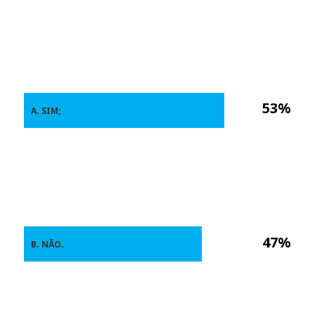
53%
A. SIM;
47%
B. NÃO.