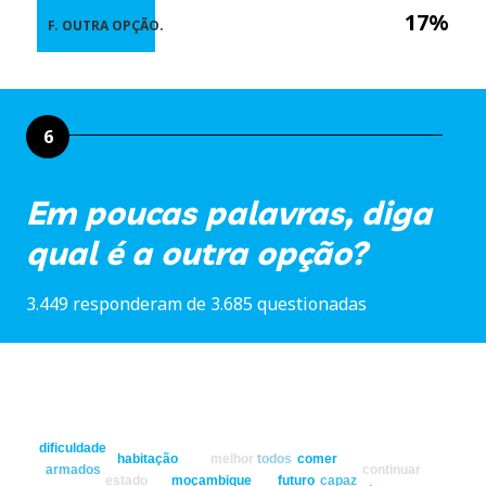
17%
F. OUTRA OPÇÃO.
6
Em poucas palavras, diga
qual é a outra opção?
3.449 responderam de 3.685 questionadas
dificuldade
habitação
melhor
todos
comer
armados
continuar
estado
moçambique
futuro
capaz