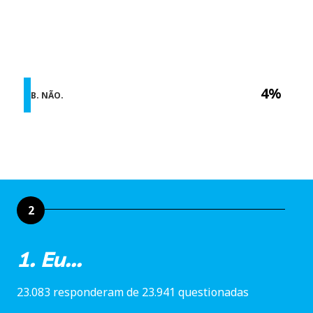
4%
B. NÃO.
2
1. Eu...
23.083 responderam de 23.941 questionadas