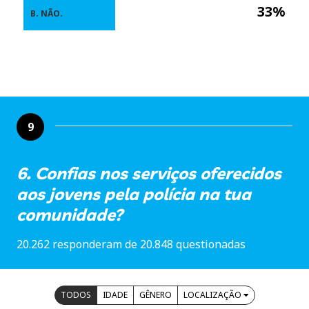
33%
B. NÃO.
9
6. Confias nos serviços oferecidos
aos jovens pela polícia na tua
comunidade?
20.262 responderam de 20.848 questionadas
TODOS
IDADE
GÊNERO
LOCALIZAÇÃO