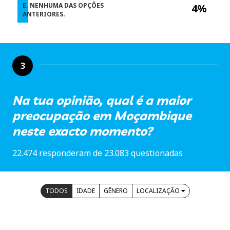
E. NENHUMA DAS OPÇÕES
4%
ANTERIORES.
3
Na tua opinião, qual é a maior
preocupação em Moçambique
neste exacto momento?
22.474 responderam de 23.083 questionadas
TODOS
IDADE
GÊNERO
LOCALIZAÇÃO