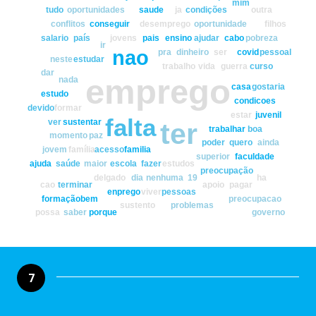
mim
tudo
oportunidades
saude
ja
condições
outra
conflitos
conseguir
desemprego
oportunidade
filhos
salario
país
jovens
pais
ensino
ajudar
cabo
pobreza
ir
nao
pra
dinheiro
ser
covid
pessoal
neste
estudar
trabalho
vida
guerra
curso
dar
emprego
nada
casa
gostaria
estudo
condicoes
devido
formar
estar
juvenil
falta
ver
sustentar
ter
trabalhar
boa
momento
paz
poder
quero
ainda
jovem
família
acesso
familia
superior
faculdade
ajuda
saúde
maior
escola
fazer
estudos
preocupação
delgado
dia
nenhuma
19
ha
cao
terminar
apoio
pagar
enprego
viver
pessoas
formação
bem
preocupacao
sustento
problemas
possa
saber
porque
governo
7