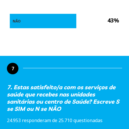
43%
NÃO
7
7. Estas satisfeito/a com os serviços de
saúde que recebes nas unidades
sanitárias ou centro de Saúde? Escreve S
se SIM ou N se NÃO
24.953 responderam de 25.710 questionadas