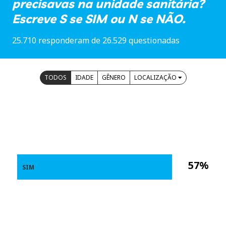
precisavas na unidade sanitária?
Escreve S se SIM ou N se NÃO.
25.710 responderam de 26.529 questionadas
TODOS
IDADE
GÊNERO
LOCALIZAÇÃO
57%
SIM