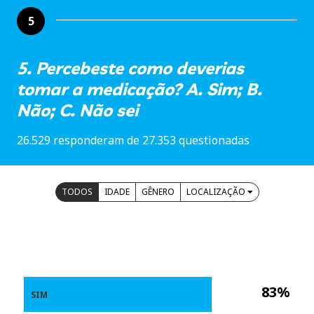
5
5. Percebeste como deverias
tomar a medicação? A. Sim; B.
Não; C. Não sei
26.529 responderam de 27.353 questionadas
TODOS
IDADE
GÊNERO
LOCALIZAÇÃO
83%
SIM