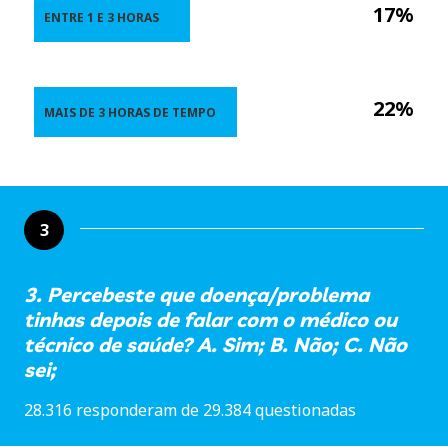
17%
ENTRE 1 E 3 HORAS
22%
MAIS DE 3 HORAS DE TEMPO
3
3. Percebeste que doença/problema
tinhas depois de falar com o médico ou
técnico de saúde? A. Sim; B. Não; C. Não
sei;
28.316 responderam de 29.384 questionadas