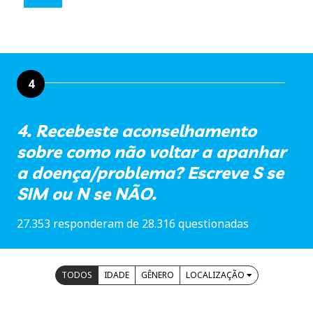
4
4. Recebeste aconselhamento
sobre como não voltar a apanhar
a doença/problema? Escreve S se
SIM ou N se NÃO.
27.353 responderam de 28.316 questionadas
TODOS
IDADE
GÊNERO
LOCALIZAÇÃO