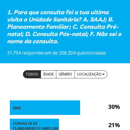
1. Para que consulta foi a tua ultima
visita a Unidade Sanitária? A. SAAJ; B.
Planeamento Familiar; C. Consulta Pré-
natal; D. Consulta Pós-natal; F. Não sei o
nome da consulta.
31.794 responderam de 206.204 questionadas
TODOS
IDADE
GÊNERO
LOCALIZAÇÃO
30%
SAAJ
CONSULTA DE
21%
PLANEAMENTO FAMILIAR