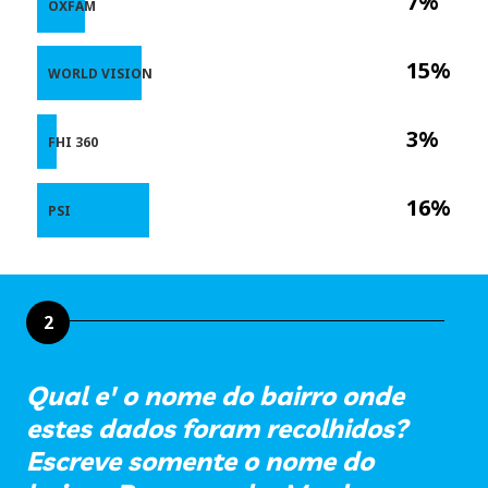
7%
OXFAM
15%
WORLD VISION
3%
FHI 360
16%
PSI
2
Qual e' o nome do bairro onde
estes dados foram recolhidos?
Escreve somente o nome do