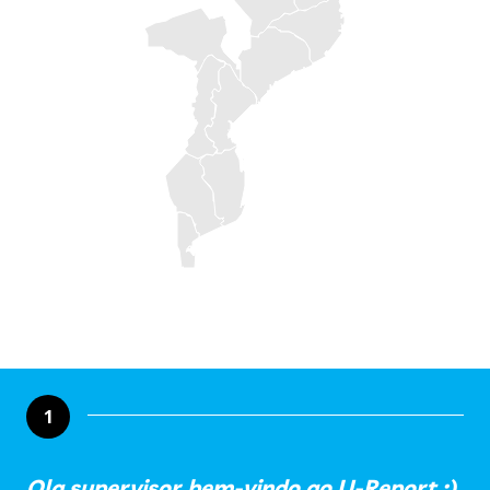
1
Ola supervisor,bem-vindo ao U-Report :)