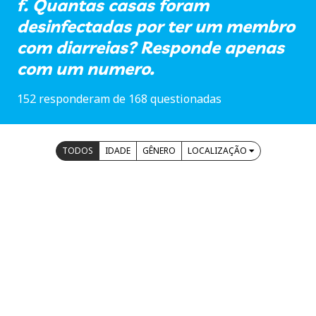
f. Quantas casas foram
desinfectadas por ter um membro
com diarreias? Responde apenas
com um numero.
152 responderam de 168 questionadas
TODOS
IDADE
GÊNERO
LOCALIZAÇÃO