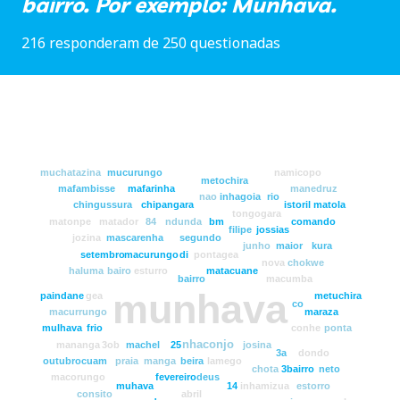
bairro. Por exemplo: Munhava.
216 responderam de 250 questionadas
muchatazina
mucurungo
namicopo
metochira
mafambisse
mafarinha
manedruz
nao
inhagoia
rio
chingussura
chipangara
istoril
matola
tongogara
matonpe
matador
84
ndunda
bm
comando
filipe
jossias
jozina
mascarenha
segundo
junho
maior
kura
setembro
macurungo
di
pontagea
nova
chokwe
haluma
bairo
esturro
matacuane
bairro
macumba
munhava
paindane
gea
metuchira
co
macurrungo
maraza
mulhava
frio
conhe
ponta
nhaconjo
mananga
3ob
machel
25
josina
3a
dondo
outubro
cuam
praia
manga
beira
lamego
chota
3bairro
neto
macorungo
fevereiro
deus
muhava
14
inhamizua
estorro
consito
abril