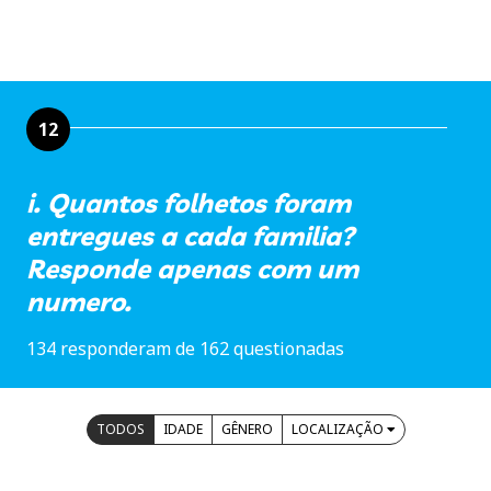
12
i. Quantos folhetos foram
entregues a cada familia?
Responde apenas com um
numero.
134 responderam de 162 questionadas
TODOS
IDADE
GÊNERO
LOCALIZAÇÃO