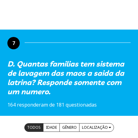
7
D. Quantas familias tem sistema
de lavagem das maos a saida da
latrina? Responde somente com
um numero.
164 responderam de 181 questionadas
TODOS
IDADE
GÊNERO
LOCALIZAÇÃO