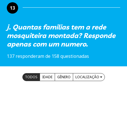
13
j. Quantas familias tem a rede
mosquiteira montada? Responde
apenas com um numero.
137 responderam de 158 questionadas
TODOS
IDADE
GÊNERO
LOCALIZAÇÃO