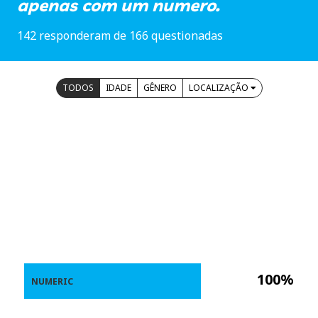
apenas com um numero.
142 responderam de 166 questionadas
TODOS
IDADE
GÊNERO
LOCALIZAÇÃO
100%
NUMERIC