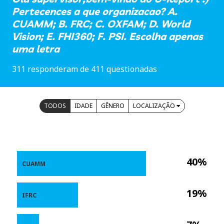
Pertecences a que organizacao? A.
CUAMM; B. FRC; C. OXFAM; D. World
Vision; E. FHI360; F. PSI. Escolha apenas
uma letra
311 responderam de 411 questionadas
TODOS
IDADE
GÊNERO
LOCALIZAÇÃO
40%
CUAMM
19%
IFRC