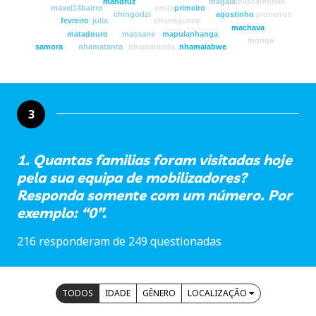
mandruz
magaia
mascarenhas
maxel
14bairro
cesto
primeiro
chingodzi
agostinho
pioneiros
fevreiro
julia
choenguene
machava
matadouro
massane
mapulanhanga
monga
samora
nhamatanta
nhamatanda
nhamaiabwe
3
1. Quantas familias foram visitadas hoje
pela sua equipa de mobilizadores?
Responda somente com um número. Por
exemplo: “0”.
216 responderam de 249 questionadas
TODOS
IDADE
GÊNERO
LOCALIZAÇÃO