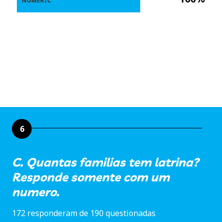
NUMERIC
6
C. Quantas familias tem latrina?
Responde somente com um
numero.
172 responderam de 190 questionadas