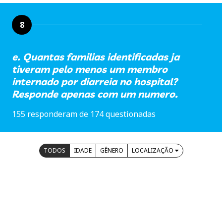
8
e. Quantas familias identificadas ja
tiveram pelo menos um membro
internado por diarreia no hospital?
Responde apenas com um numero.
155 responderam de 174 questionadas
TODOS
IDADE
GÊNERO
LOCALIZAÇÃO