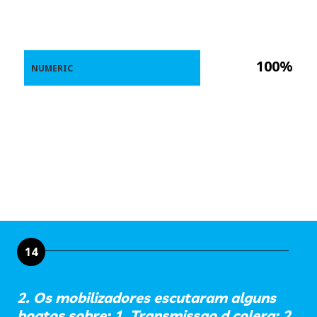
100%
NUMERIC
14
2. Os mobilizadores escutaram alguns
boatos sobre: 1. Transmissao d colera; 2.