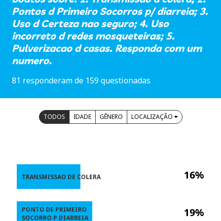
Pontos d Primeiro Socorros p/ diarreia; 3.
Uso d Certeza nao seguro; 4. Uso
incorreto d redes mosqueteiras; 5.
Pulverizacao d casas. Responda com um
numero.
81 responderam de 159 questionadas
TODOS
IDADE
GÊNERO
LOCALIZAÇÃO
16%
TRANSMISSAO DE COLERA
PONTO DE PRIMEIRO
19%
SOCORRO P DIARREIA