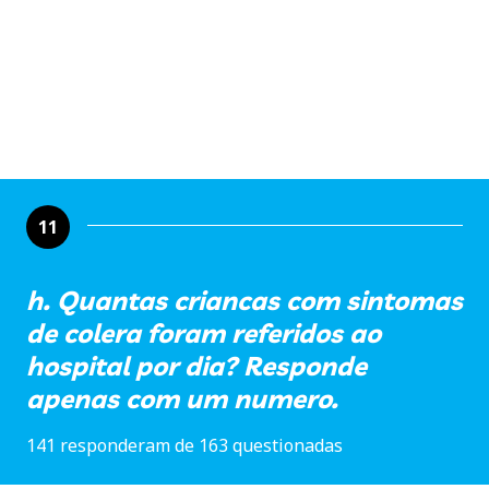
11
h. Quantas criancas com sintomas
de colera foram referidos ao
hospital por dia? Responde
apenas com um numero.
141 responderam de 163 questionadas