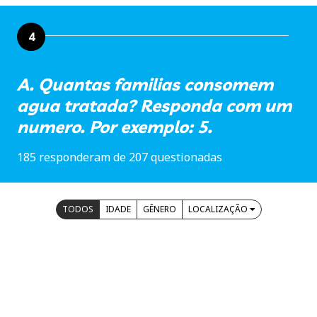
4
A. Quantas familias consomem
agua tratada? Responda com um
numero. Por exemplo: 5.
185 responderam de 207 questionadas
TODOS
IDADE
GÊNERO
LOCALIZAÇÃO