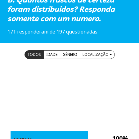
foram distribuidos? Responda
somente com um numero.
171 responderam de 197 questionadas
TODOS
IDADE
GÊNERO
LOCALIZAÇÃO
100%